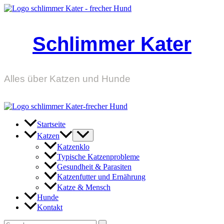
Zum
Inhalt
springen
Schlimmer Kater
Alles über Katzen und Hunde
Startseite
Katzen
Katzenklo
Typische Katzenprobleme
Gesundheit & Parasiten
Katzenfutter und Ernährung
Katze & Mensch
Hunde
Kontakt
Suchen