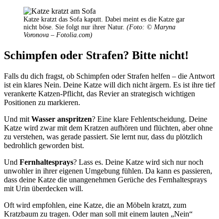
Katze kratzt das Sofa kaputt. Dabei meint es die Katze gar
nicht böse. Sie folgt nur ihrer Natur.
(Foto: © Maryna
Voronova – Fotolia.com)
Schimpfen oder Strafen? Bitte nicht
!
Falls du dich fragst, ob Schimpfen oder Strafen helfen – die Antwort
ist ein klares Nein. Deine Katze will dich nicht ärgern. Es ist ihre tief
verankerte Katzen-Pflicht, das Revier an strategisch wichtigen
Positionen zu markieren.
Und mit
Wasser anspritzen
? Eine klare Fehlentscheidung. Deine
Katze wird zwar mit dem Kratzen aufhören und flüchten, aber ohne
zu verstehen, was gerade passiert. Sie lernt nur, dass du plötzlich
bedrohlich geworden bist.
Und
Fernhaltesprays
? Lass es. Deine Katze wird sich nur noch
unwohler in ihrer eigenen Umgebung fühlen. Da kann es passieren,
dass deine Katze die unangenehmen Gerüche des Fernhaltesprays
mit Urin überdecken will.
Oft wird empfohlen, eine Katze, die an Möbeln kratzt, zum
Kratzbaum zu tragen. Oder man soll mit einem lauten „Nein“