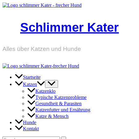
Zum
Inhalt
springen
Schlimmer Kater
Alles über Katzen und Hunde
Startseite
Katzen
Katzenklo
Typische Katzenprobleme
Gesundheit & Parasiten
Katzenfutter und Ernährung
Katze & Mensch
Hunde
Kontakt
Suchen