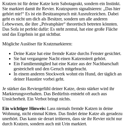
Kratzen ist für deine Katze kein Sabotageakt, sondern ein Instinkt.
Sie markiert damit ihr Revier. Kratzspuren signalisieren: „Das hier
gehört mir!“ Es ist ein Besitzanspruch mit Ausrufezeichen. Dabei
geht es nicht um dich als Besitzer, sondern um alle anderen
Lebewesen, die ihre „Privatsphäre“ theoretisch betreten könnten.
Das Sofa ist perfekt dafür: Es steht zentral, hat eine große Fläche
und das Ergebnis ist gut sichtbar.
Mögliche Auslöser für Kratzmarkieren:
Deine Katze hat eine fremde Katze durchs Fenster gesichtet.
Sie hat vergangene Nacht einen Katzenstreit gehört.
Ein Familienmitglied hat eine Katze aus der Nachbarschaft
gestreichelt und den Geruch mitgebracht.
In einem anderen Stockwerk wohnt ein Hund, der täglich an
deiner Haustüre vorbei geht.
Je stärker das Reviergefühl deiner Katze, desto stärker wird ihr
Markierungsverhalten. Das Bedürfnis entsteht oft auch aus
Unsicherheit. Ein Verbot bringt nichts.
Ein wichtiger Hinweis:
Lass niemals fremde Katzen in deine
Wohnung, nicht einmal Kitten. Das findet deine Katze als geradezu
unerhört. Das kann sie derart irritieren, dass sie ihr Revier nicht nur
durch Kratzen, sondern auch mit Urin markiert.