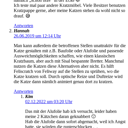
nämlich „schön brav“ in der Ecke 🤭
Ich teste mal paar andere Kratzmöbel. Viele Besitzer benutzen
Kratzpappe gerne, aber meine Katzen stehen da wohl nicht so
drauf. 😅
Antworten
Hannah
26.06.2019 um 12:14 Uhr
Man kann außerdem die betroffenen Stellen unattraktiv für die
Katze gestalten mit z.B. Baufolie oder Alufolie und passende
Ausweichmöglichkeiten schaffen, wie einen klassischen
Kratzbaum, aber auch mit Sisal bespannte Bretter. Manchmal
nutzen die Katzen diese Alternativen aber nicht. Es hilft
Feliscratch von Feliway auf die Stellen zu sprühen, wo die
Katze kratzen soll. Durch optische Reize und Duftreize wird
die Katze dann nämlich animiert genau dort zu kratzen.
Antworten
Kim
02.12.2022 um 03:20 Uhr
Das mit der Alufolie hab ich versucht, leider haben
meine 2 Kätzchen daran geknabbert 🙁
Hab die Alufolie dann sofort abgemacht, weil ich Angst
hatte, sie würden die runterschlucken ._.