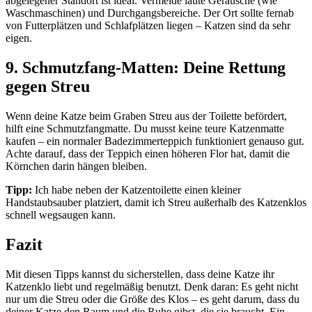
abgelegener Standort ist ideal. Vermeide laute Geräusche (wie
Waschmaschinen) und Durchgangsbereiche. Der Ort sollte fernab
von Futterplätzen und Schlafplätzen liegen – Katzen sind da sehr
eigen.
9. Schmutzfang-Matten: Deine Rettung
gegen Streu
Wenn deine Katze beim Graben Streu aus der Toilette befördert,
hilft eine Schmutzfangmatte. Du musst keine teure Katzenmatte
kaufen – ein normaler Badezimmerteppich funktioniert genauso gut.
Achte darauf, dass der Teppich einen höheren Flor hat, damit die
Körnchen darin hängen bleiben.
Tipp:
Ich habe neben der Katzentoilette einen kleiner
Handstaubsauber platziert, damit ich Streu außerhalb des Katzenklos
schnell wegsaugen kann.
Fazit
Mit diesen Tipps kannst du sicherstellen, dass deine Katze ihr
Katzenklo liebt und regelmäßig benutzt. Denk daran: Es geht nicht
nur um die Streu oder die Größe des Klos – es geht darum, dass du
deiner Katze den Raum und die Ruhe gibst, die sie braucht. Ein