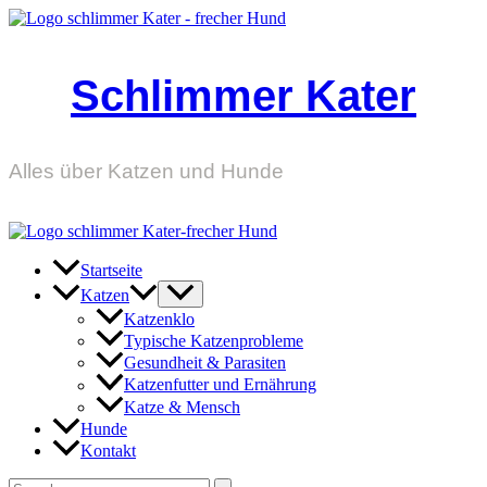
Zum
Inhalt
springen
Schlimmer Kater
Alles über Katzen und Hunde
Startseite
Katzen
Katzenklo
Typische Katzenprobleme
Gesundheit & Parasiten
Katzenfutter und Ernährung
Katze & Mensch
Hunde
Kontakt
Suchen