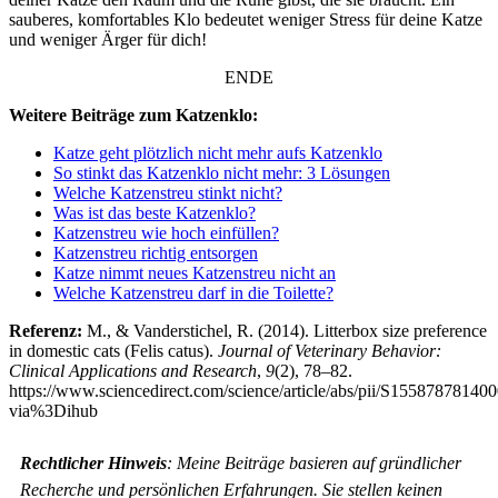
sauberes, komfortables Klo bedeutet weniger Stress für deine Katze
und weniger Ärger für dich!
ENDE
Weitere Beiträge zum Katzenklo:
Katze geht plötzlich nicht mehr aufs Katzenklo
So stinkt das Katzenklo nicht mehr: 3 Lösungen
Welche Katzenstreu stinkt nicht?
Was ist das beste Katzenklo?
Katzenstreu wie hoch einfüllen?
Katzenstreu richtig entsorgen
Katze nimmt neues Katzenstreu nicht an
Welche Katzenstreu darf in die Toilette?
Referenz:
M., & Vanderstichel, R. (2014). Litterbox size preference
in domestic cats (Felis catus).
Journal of Veterinary Behavior:
Clinical Applications and Research
,
9
(2), 78–82.
https://www.sciencedirect.com/science/article/abs/pii/S15587878140
via%3Dihub
Rechtlicher Hinweis
: Meine Beiträge basieren auf gründlicher
Recherche und persönlichen Erfahrungen. Sie stellen keinen