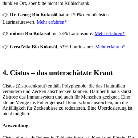
dunklen Ort, aber bitte nicht im Kühlschrank.
👉
Dr. Georg Bio Kokosöl
hat mit 59% den höchsten
Laurinsäurewert.
Mehr erfahren*
👉
mituso Bio Kokosöl
mit 53% Laurinsäure.
Mehr erfahren*
👉
GreatVita Bio Kokosöl
, 53% Laurinsäure.
Mehr erfahren*
4.
Cistus – das unterschätzte Kraut
Cistus (Zistrosenkraut) enthält Polyphenole, die das Hautmilieu
verändern und Zecken abschrecken können. Darüber hinaus stärkt
Zistrose das Immunsystem und auch für Menschen geeignet. Eine
kleine Menge ins Futter gemischt kann schon ausreichen, um die
Anfälligkeit für Zeckenbisse zu reduzieren. Eine Überdosierung ist
nicht möglich.
Anwendung
Cistus gibt es als Pulver, in Tablettenform, als Kraut und flüssig. Du