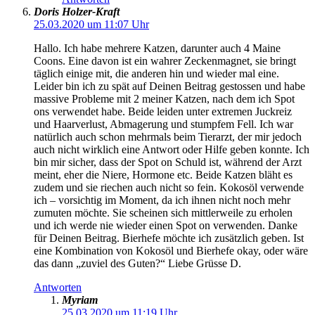
Doris Holzer-Kraft
25.03.2020 um 11:07 Uhr
Hallo. Ich habe mehrere Katzen, darunter auch 4 Maine
Coons. Eine davon ist ein wahrer Zeckenmagnet, sie bringt
täglich einige mit, die anderen hin und wieder mal eine.
Leider bin ich zu spät auf Deinen Beitrag gestossen und habe
massive Probleme mit 2 meiner Katzen, nach dem ich Spot
ons verwendet habe. Beide leiden unter extremen Juckreiz
und Haarverlust, Abmagerung und stumpfem Fell. Ich war
natürlich auch schon mehrmals beim Tierarzt, der mir jedoch
auch nicht wirklich eine Antwort oder Hilfe geben konnte. Ich
bin mir sicher, dass der Spot on Schuld ist, während der Arzt
meint, eher die Niere, Hormone etc. Beide Katzen bläht es
zudem und sie riechen auch nicht so fein. Kokosöl verwende
ich – vorsichtig im Moment, da ich ihnen nicht noch mehr
zumuten möchte. Sie scheinen sich mittlerweile zu erholen
und ich werde nie wieder einen Spot on verwenden. Danke
für Deinen Beitrag. Bierhefe möchte ich zusätzlich geben. Ist
eine Kombination von Kokosöl und Bierhefe okay, oder wäre
das dann „zuviel des Guten?“ Liebe Grüsse D.
Antworten
Myriam
25.03.2020 um 11:19 Uhr