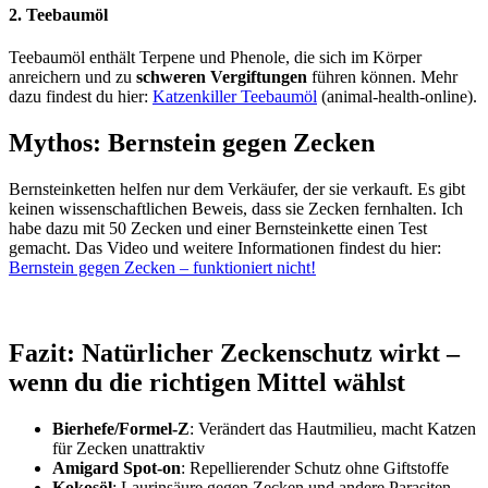
2. Teebaumöl
Teebaumöl enthält Terpene und Phenole, die sich im Körper
anreichern und zu
schweren Vergiftungen
führen können. Mehr
dazu findest du hier:
Katzenkiller Teebaumöl
(animal-health-online).
Mythos: Bernstein gegen Zecken
Bernsteinketten helfen nur dem Verkäufer, der sie verkauft. Es gibt
keinen wissenschaftlichen Beweis, dass sie Zecken fernhalten. Ich
habe dazu mit 50 Zecken und einer Bernsteinkette einen Test
gemacht. Das Video und weitere Informationen findest du hier:
Bernstein gegen Zecken – funktioniert nicht!
Fazit: Natürlicher Zeckenschutz wirkt –
wenn du die richtigen Mittel wählst
Bierhefe/Formel-Z
: Verändert das Hautmilieu, macht Katzen
für Zecken unattraktiv
Amigard Spot-on
: Repellierender Schutz ohne Giftstoffe
Kokosöl
: Laurinsäure gegen Zecken und andere Parasiten