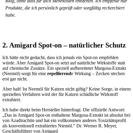
Blog, ohne dass für dich Mehrkosten entstehen. Ich empfehle nur
Produkte, die ich persönlich geprüft oder sorgfältig recherchiert
habe.
2. Amigard Spot-on – natürlicher Schutz
Ich hätte nicht gedacht, dass ich jemals ein Spot-on empfehlen
würde. Aber Amigard Spot-on setzt auf natürliche Wirkstoffe statt
auf chemische Zusätze. Ein speziell aufbereiteter Margosa-Extrakt
(Neemöl) sorgt für eine
repellierend
e Wirkung – Zecken stechen
erst gar nicht.
Aber halt! Ist Neemöl für Katzen nicht giftig? Keine Sorge, in einem
speziellen Verfahren wird der für Katzen schädliche Wirkstoff
extrahiert.
Ich habe direkt beim Hersteller hinterfragt. Die offizielle Antwort:
„Das in Amigard Spot-on enthaltene Margosa-Extrakt ist absolut frei
von Azadirachtin und hat ein vollkommen anderes Toxizitätsprofil
als konventionell extrahiertes Niemöl.“
Dr. Werner R. Meyer,
Geschäftsführer von Amigard