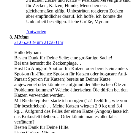
zwischen Zecke und Katze – Pestizide/Nervengifte sind
für Zecken, Katzen, Hunde, Menschen etc.
gleichermaßen giftig. Unbestritten reagieren Zecken
aber empfindlicher darauf. Ich hoffe, ich konnte die
Unklarheit beseitigen. Liebe Grüße, Myriam
Antworten
Miriam
21.05.2019 um 21:56 Uhr
Hallo Myriam
Besten Dank für Deine Seite; eine großartige Sache!
Bei uns herrscht die Zeckenplage…
Hast Du Amigard Spot-on für Katzen oder bereits ein anders
Spot-on (In-Fluence Spot-on für Katzen oder bogacare Anti-
Parasit Spot-on für Katzen) bereits an Deiner Katze
angewendet oder könnte es aufgrund der ätherischen Öle zu
Problemen kommen? Welche ätherischen Öle dürfen bei den
Katzen verwendet werden.
Mit Bierhefepulver starte ich morgen (1/2 Teelöffel, wie von
Dir beschrieben) … Meine Katzen wiegen 2.9 kg und 3.4
kg… Aufgrund des Felles der einen Katze (Angora) lasse ich
das Kokosfett bleiben… Oder könnte man es allenfalls
verfüttern?
Besten Dank für Deine Hilfe.
Liebe Grüsse, Miriam.