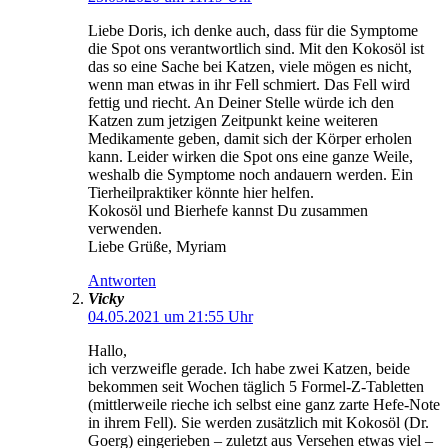
Liebe Doris, ich denke auch, dass für die Symptome
die Spot ons verantwortlich sind. Mit den Kokosöl ist
das so eine Sache bei Katzen, viele mögen es nicht,
wenn man etwas in ihr Fell schmiert. Das Fell wird
fettig und riecht. An Deiner Stelle würde ich den
Katzen zum jetzigen Zeitpunkt keine weiteren
Medikamente geben, damit sich der Körper erholen
kann. Leider wirken die Spot ons eine ganze Weile,
weshalb die Symptome noch andauern werden. Ein
Tierheilpraktiker könnte hier helfen.
Kokosöl und Bierhefe kannst Du zusammen
verwenden.
Liebe Grüße, Myriam
Antworten
Vicky
04.05.2021 um 21:55 Uhr
Hallo,
ich verzweifle gerade. Ich habe zwei Katzen, beide
bekommen seit Wochen täglich 5 Formel-Z-Tabletten
(mittlerweile rieche ich selbst eine ganz zarte Hefe-Note
in ihrem Fell). Sie werden zusätzlich mit Kokosöl (Dr.
Goerg) eingerieben – zuletzt aus Versehen etwas viel –