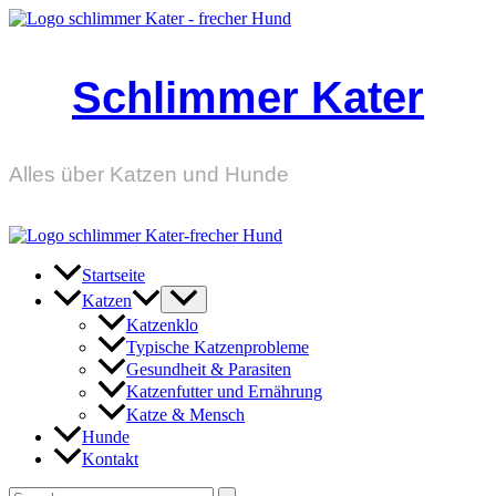
Zum
Inhalt
springen
Schlimmer Kater
Alles über Katzen und Hunde
Startseite
Katzen
Katzenklo
Typische Katzenprobleme
Gesundheit & Parasiten
Katzenfutter und Ernährung
Katze & Mensch
Hunde
Kontakt
Suchen