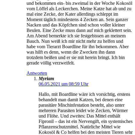
und bekommen ein- bis zweimal in der Woche Kokosöl
vom Löffel als Leckerchen. Meine Katze hat ab und zu
mal eine Zecke, der Kater allerdings schleppt im
Moment täglich mindestens 4 Zecken an. Sein ganzer
Nacken und das Köpfchen sind schon voller kleiner
Beulen. Eine Zecke muss dann auf mich geklettert sein.
Am Abend bemerkte ich sie festgebissen an meinem
Bauch. Nun weiß ich mir nicht mehr zu helfen und
habe vom Tierarzt Boardline für ihn bekommen. Aber
was hilft es denn, wenn die Zwecken ihn dann
trotzdem beißen und er sie mit herein bringt. Ich bin
gerade völlig verzweifelt.
Antworten
Myriam
06.05.2021 um 08:59 Uhr
Hallo, mit Boardline wäre ich vorsichtig, erstens
behandelt man damit Katzen, bei denen eine
parasitäre Mischinfestation besteht, also unter
mehreren Parasiten leidet wie Zecken, Würmer
und Flöhe. Und zweites: Das Mittel enthält
Fipronil – das ist ein Nervengift, ein systemisches
Pflanzenschutzmittel. Natürliche Mittel wie
Kokosöl & Co helfen bei den meisten Tieren sehr